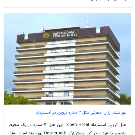
تور هلند ارزان: معرفی هتل 3 ستاره تروپن در آمستردام
هتل تروپن آمستردام Tropen Hotelاین هتل 3 ستاره در یک محیط
منحصر به فرد و در کنار اوسترپارک Oosterpark بهره مند است. هتل