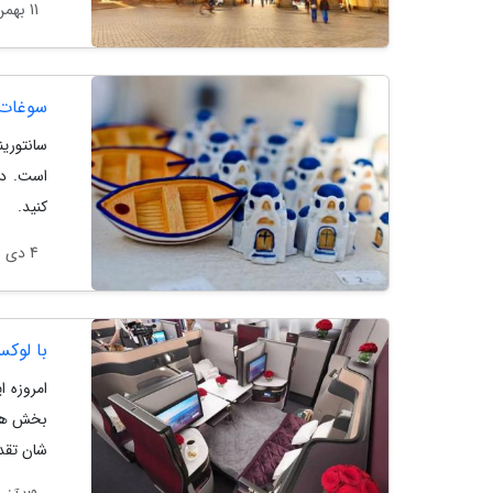
11 بهمن 1403
سوغات س
سانتوری
است. در
کنید.
4 دی 1403
با لوک
امروزه ا
بخش های
شان تقدی