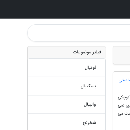
فیلتر موضوعات
فوتبال
ماستی
بسکتبال
 کوچکی
والیبال
یر نمی
احت می
شطرنج