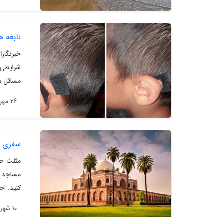
نابغه ه
خبرنگار
شرایطی 
مسائل مت
26 مهر 1403
سفری ب
مثلث طل
مساجد ز
کنید. اح
10 شهریور 1403