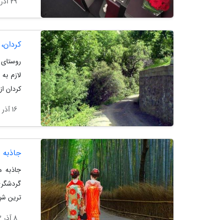
29 آذر 1403
کردان،
روستای 
لازم به 
کردان ا
16 آذر 1403
جاذبه 
جاذبه ه
گردشگری 
ترین شهر
8 آذر 1403