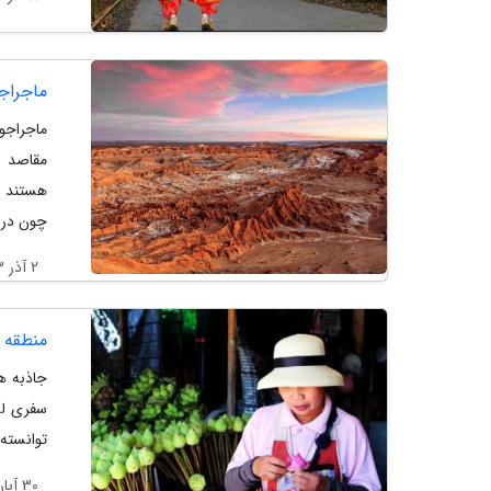
ماجراج
ماجراجو
مقاصد گ
هستند م
چون در..
2 آذر 1403
منطقه 
جاذبه ه
سفری لذ
توانسته 
30 آبان 1403