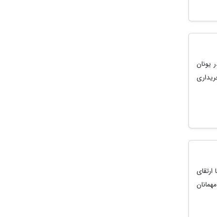
 یونان
ریداری
 ارتقای
همانان