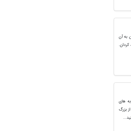
 به آن
کردان.
به های
از بزرگ
د...