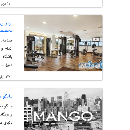
10 دی 1404
تخصصی
اندام و
باشگاه 
دقیق...
27 آبان 1404
مانگو ،
مانگو یک
و بچگان
دنیای مد