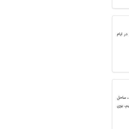
ر ایام
، ساحل
م، بوی