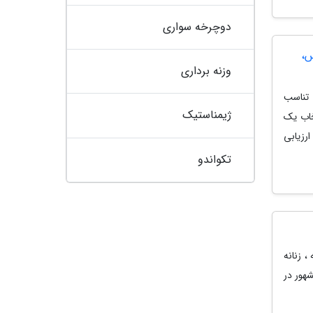
دوچرخه سواری
لوکس،
وزنه برداری
کز مذهبی ایراندر سال 1404، دغدغه تناسب
ژیمناستیک
خاب یک
رزیابی
تکواندو
، زنانه
هور در