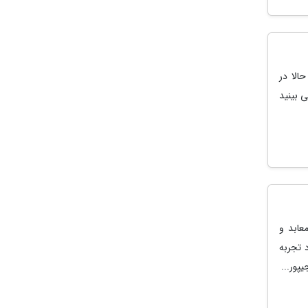
الا در
 بینید
عابد و
 تجربه
پور...