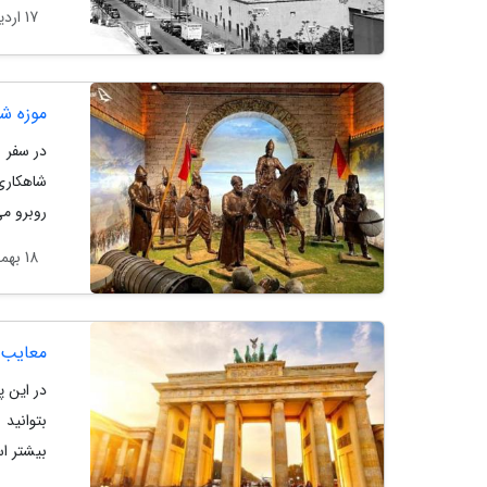
17 اردیبهشت 1404
موزه ش
در سفر ب
شاهکاری
روبرو می شوید. این م
18 بهمن 1403
معایب 
در این پ
بتوانید
بیشتر اس