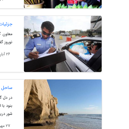
جزئیات
معاون گ
نوروز گ
26 آبان 1403
ساحل ب
در دل گ
بنود با
شور دریا
27 مهر 1403