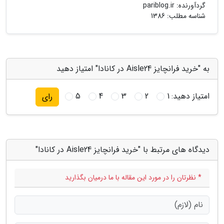
گردآورنده:
pariblog.ir
شناسه مطلب: 1386
به "خرید فرانچایز Aisle24 در کانادا" امتیاز دهید
امتیاز دهید:
1
2
3
4
5
رای
دیدگاه های مرتبط با "خرید فرانچایز Aisle24 در کانادا"
* نظرتان را در مورد این مقاله با ما درمیان بگذارید