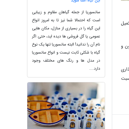
این گیاه آشنا شوید
سانسوریا از جمله گیاهان مقاوم و زیبایی
است که احتمالا شما نیز تا به امروز انواع
و تا ساعت 12 ظهر روز پنجشنبه 14 اسفند 1404 یا تکمیل
این گیاه را در بسیاری از منازل، مکان هایی
عمومی یا گل فروشی ها دیده اید، حتی اگر
نام آن را ندانید! البته سانسوریا تنها یک نوع
پ CA4180 با قیمت مصوب 114 میلیارد و 658 میلیون و
گیاه با شکلی ثابت نیست و انواع سانسوریا
در مدل ها و رنگ های مختلف وجود
دارد....
گذاری
سبت