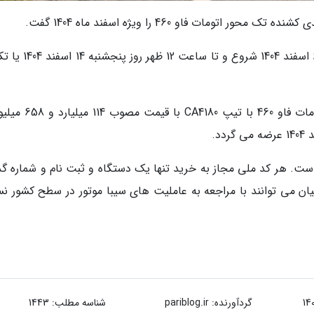
مات فاو 460 را ویژه اسفند ماه 1404 گفت.
ثبت نام این طرح از ساعت 10 صبح روز چهارشنبه 6 اسفند 1404 شروع 
بر اساس اطلاعیه سیبا موتور، کشنده تک محور اتومات فاو 460 با تی
انه 2.5 درصد لحاظ شده است. هر کد ملی مجاز به خرید تنها یک دستگاه و ثبت نام و شماره 
یان می توانند با مراجعه به عاملیت های سیبا موتور در سطح کشور ن
گردآورنده:
pariblog.ir
شناسه مطلب: 1443