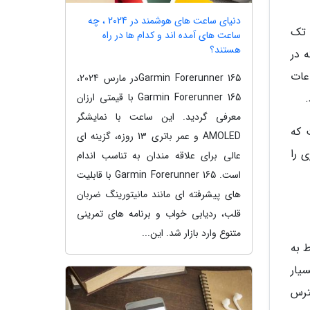
دنیای ساعت های هوشمند در 2024 ، چه
Goog یک ویجت سبک تک
ساعت های آمده اند و کدام ها در راه
هستند؟
 در
عات
Garmin Forerunner 165در مارس 2024،
Garmin Forerunner 165 با قیمتی ارزان
معرفی گردید. این ساعت با نمایشگر
An است. این ویجت که
AMOLED و عمر باتری 13 روزه، گزینه ای
تری را
عالی برای علاقه مندان به تناسب اندام
است. Garmin Forerunner 165 با قابلیت
های پیشرفته ای مانند مانیتورینگ ضربان
قلب، ردیابی خواب و برنامه های تمرینی
متنوع وارد بازار شد. این...
ط به
یار
س ها در دسترس