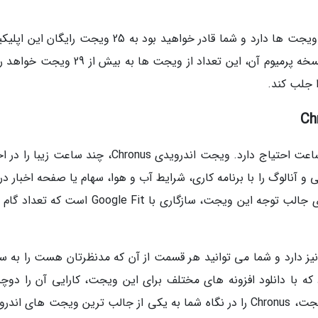
اپلیکیشن Overdrop Weather تمرکز ویژه ای روی ویجت ها دارد و شما قادر خواهید بود به 25 ویجت رای
دسترسی داشته باشید. در صورت خریداری کردن نسخه پرمیوم آن، این تعداد از ویجت ها به بیش
ا جلب کند.
هر هوم اسکرینی به یک ویجت مجذوب نماینده ساعت احتیاج دارد. ویجت اندرویدی Chronus، چند ساعت ز
 آنالوگ را با برنامه کاری، شرایط آب و هوا، سهام یا صفحه اخبار در 
آن برای شما به ارمغان می آورد. یکی از ویژگی های جالب توجه این ویجت، سازگاری با Google Fit ا
یت شخصی سازی نیز دارد و شما می توانید هر قسمت از آن که مدنظرتان هست را به س
ه با دانلود افزونه های مختلف برای این ویجت، کارایی آن را دوچن
کنید. آشنایی با قابلیت های شخصی سازی این ویجت، Chronus را در نگاه شما به یکی از جالب ترین ویجت های ا