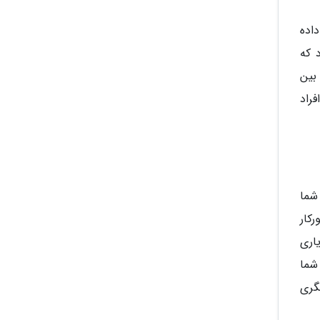
م را در خود جای داده
 که
بین
 افراد
 شما
کار
اری
 و عملکرد مفیدی را در طول روز از خود برجای بگذارید. TickTick به شما
گری