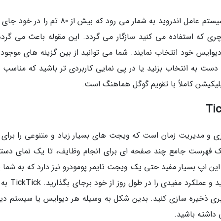
اپلیکیشن Month، یکی از برترین اپ های تقویم سیستم عامل اندروید به شمار می رود که بیش از 80 ت
انچری که استفاده می کنید سازگار می گردد. این مقوله باعث می گردد
 دیوایس خود انتخاب نمایند. شما می توانید از بین گزینه های موجود 
نمای شیک، شفاف و یا تمام صفحه تقویم Month دست به انتخاب بزنید یا در پی نمایی کاربردی تر باشید که مناسب
پلیکیشن کاملاً با تقویم گوگل هماهنگ است.
امه ریزی و مدیریت زمان است که ویجت های بسیار زیاد و متنوعی را برای
 یک فهرست جامع چند صفحه ای برای انجام وظایف، تا یک نمای دستور
 اپ بسیار مفید حتی یک ویجت تایمر پومودرو نیز دارد که به شما ی
می نماید به تاخیر انداختن کارهایتان را از بین ببرید
 ابری ذخیره سازی کنید. بدین شکل به وسیله هر دیوایس یا سیستم دی
داشته باشید.