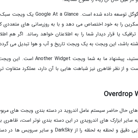
همانطور که از نام این ویجت پیداست، به وسیله گوگل توسعه داده شده است. le At a Glance
سکرین را به خود اختصاص می دهد و با به روزرسانی های متعددی که
افیک یا قرار دیدار شما را به اطلاعتان خواهد رساند. اگر هم اطلا
شته باشد، این ویجت به یک ویجت تاریخ و آب و هوا تبدیل می گردد.
اگر در پی شخصی سازی بیشتری در این رابطه هستید، پیشنهاد ما به شما ویجت other Widget
ام گرفته شده از ویجت Google At a Glance است و از نظر ظاهری نیز شباهت هایی با آن دارد، عملکرد متفاوت 
 از برترین ویجت های حال حاضر سیستم عامل اندروید در دسته بندی ویجت های مربو
 سایر ابزارک های اندرویدی در این دسته بندی نوتر است، ظاهری بس
مجذوب نماینده دارد و پیش بینی های آب و هوایی دقیق و لحظه به لحظه را از DarkSky و سایر سروی