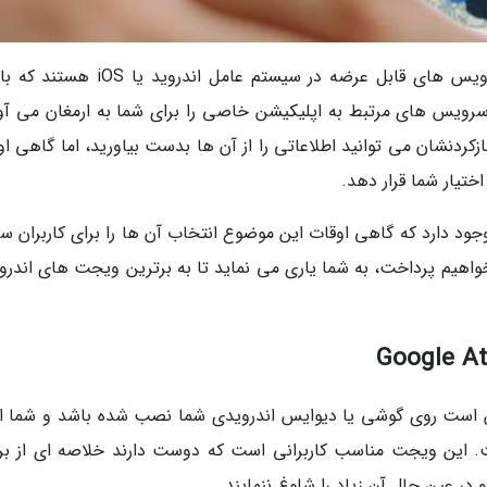
ویجت ها یا ابزارک ها، افزونه های کوچک از سرویس های قابل عرضه در سیستم عامل اندروی
رویس های مرتبط به اپلیکیشن خاصی را برای شما به ارمغان می آور
کردنشان می توانید اطلاعاتی را از آن ها بدست بیاورید، اما گاهی او
اختیار شما قرار دهد.
ود دارد که گاهی اوقات این موضوع انتخاب آن ها را برای کاربران 
ی آن ها خواهیم پرداخت، به شما یاری می نماید تا به برترین ویجت های اندر
 است روی گوشی یا دیوایس اندرویدی شما نصب شده باشد و شما از
باشید، ویجت Google At a Glance است. این ویجت مناسب کاربرانی است که دوست دارند خلاصه ای از ب
در عین حال آن زیاد را شلوغ ننمایند.