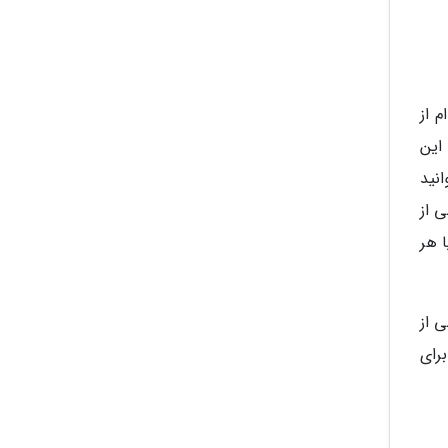
 از
پلیکیشن ها، ویجت Google Keep است. این
نید
 از
ا هر
کی از
ی برای