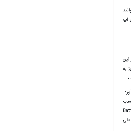
نید
 اپ
این
ارژ به
د.
آورد.
کسب
Battery Widget Rebo
علی