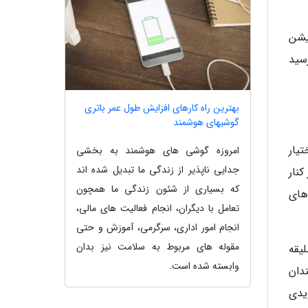
گان این اپلیکیشن
 از 29 ویجت خواهد رسید
بهترین راه کارهای افزایش طول عمر باتری
گوشیهای هوشمند
یبا را در اختیار
امروزه گوشی های هوشمند به بخشی
جدایی ناپذیر از زندگی ما تبدیل شده اند
کنار
که بسیاری از شئون زندگی ما همچون
ست که تعداد گام های
تعامل با دیگران، انجام فعالیت های مالی،
انجام امور اداری، سرگرمی، آموزش و حتی
مقوله های مربوط به سلامت نیز بدان
لیقه
وابسته شده است.
دان
ندرویدی