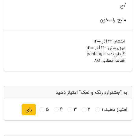
/ج
منبع: راسخون
انتشار:
22 آذر 1400
بروزرسانی:
22 آذر 1400
گردآورنده:
pariblog.ir
شناسه مطلب: 881
به "جشنواره رنگ و نمک" امتیاز دهید
امتیاز دهید:
1
2
3
4
5
رای