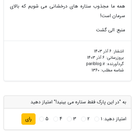
همه ما مجذوب ستاره های درخشانی می شویم که بالای
سرمان است!
منبع: الی گشت
انتشار:
6 آذر 1403
بروزرسانی:
6 آذر 1403
گردآورنده:
pariblog.ir
شناسه مطلب: 1360
به "در این پارک فقط ستاره می بینید!" امتیاز دهید
امتیاز دهید:
1
2
3
4
5
رای