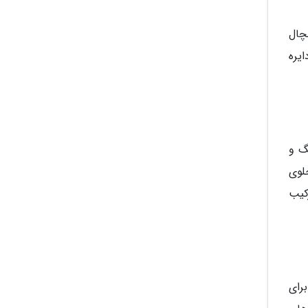
چال
یره
گ و
لوی
کیب
رای