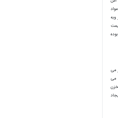
 اش
واد
وبه
یمت
بوده
 می
 می
خزن
جاد