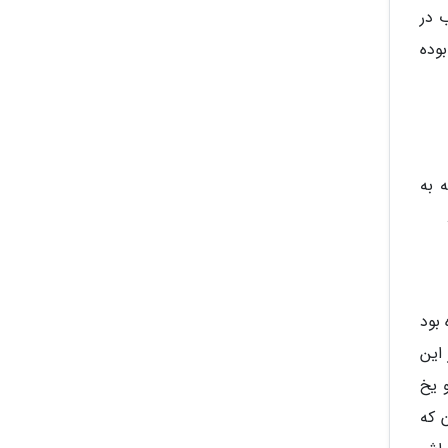
 در
بوده
 به
بود
این
 یخ
 که