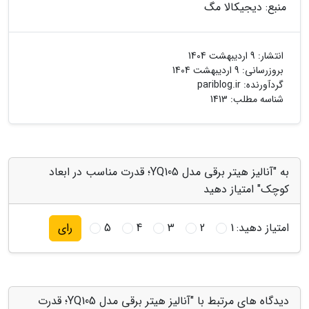
منبع: دیجیکالا مگ
انتشار:
9 اردیبهشت 1404
بروزرسانی:
9 اردیبهشت 1404
گردآورنده:
pariblog.ir
شناسه مطلب: 1413
به "آنالیز هیتر برقی مدل YQ105؛ قدرت مناسب در ابعاد
کوچک" امتیاز دهید
امتیاز دهید:
1
2
3
4
5
رای
دیدگاه های مرتبط با "آنالیز هیتر برقی مدل YQ105؛ قدرت