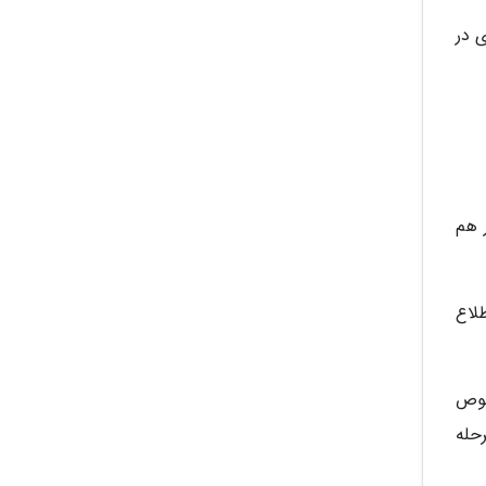
 در
ور هم
لاع
صوص
حله