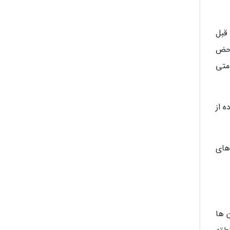
 از نرخ خدمات و مسائل مرتبط با بخش گردشگری از 15 روز قبل
 محض
امتی
ه از
های
 ها