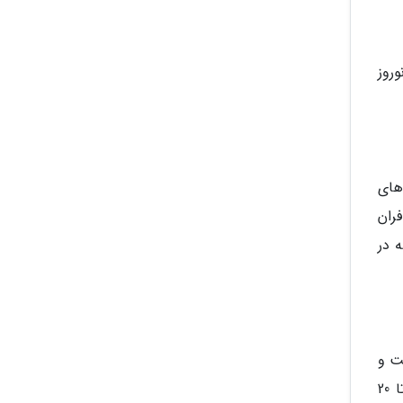
م نوروز
های
ران
ادر اقامتی و ستاد اسکان فرهنگیان با 10 مدرسه در
ت و
به صورت 24 ساعته در نظارت بر ارائه خدمات فعالیت می نمایند ضمن آنکه شماره تلفن 4414 از 27 اسفندماه امسال تا 20