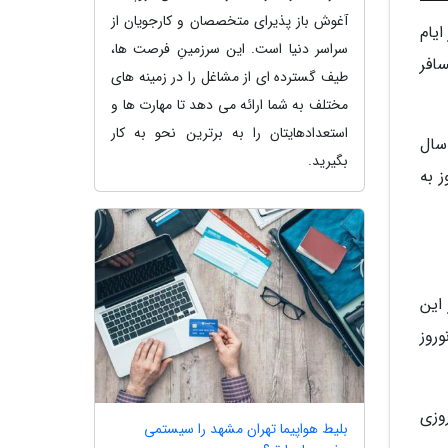
آغوش باز پذیرای متخصصان و کارجویان از
یام
سراسر دنیا است. این سرزمینِ فرصت ها،
ش بینی می گردد این تعداد به 300 هزار مسافر
طیف گسترده ای از مشاغل را در زمینه های
مختلف به شما ارائه می دهد تا مهارت ها و
استعدادهایتان را به برترین نحو به کار
 که سال
بگیرید.
ز به
این
وروز
وزی
بلیط هواپیما تهران مشهد را سیستمی