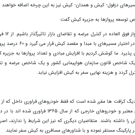
مسیرهای دزفول- کیش و همدان- کیش نیز به این چرخه اضافه خواهند 
 توسعه پروازها به جزیره کیش گفت:
در ایام نوروز کوشش کردیم تا با امکان برقراری پ
ناوگان شرکت هواپیمایی کیش روزانه 4000 صندلی در اختیار مسیرهای با مبدا و مقصد ک
ذیرد. ما کوشش کردیم با افزایش مبادی و تعداد پروازها به جزیره 
ما یک شاخص قانون سازمان هواپیمایی کشور و یک شاخص عرضه و تق
رل گردد و هزینه نهایی سفر به کیش افزایش نیابد.
دیگ کرافت ها مقرر شده است که فقط خودروهای فراوری داخل که از 
90 فراوری شده اند با در دست داشتن معاینه فنی معتبر و خودروهای خارجی که از سال 1365 فراوری ش
را داشته باشند. متقاضیان دیگری که نیز این شرایط را ندارند، اصرار
در پارکینگ مستقر نموده و با شناورهای مسافری به کیش سفر نمایند.