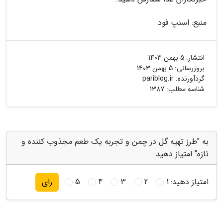
منبع: اسنپ فود
انتشار:
5 بهمن 1403
بروزرسانی:
5 بهمن 1403
گردآورنده:
pariblog.ir
شناسه مطلب: 1387
به "طرز تهیه گل در چمن و تجربه یک طعم مجذوب کننده و
تازه" امتیاز دهید
امتیاز دهید:
1
2
3
4
5
رای