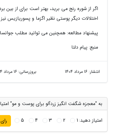
اگر از شوره رنج می برید، بهتر است برای از بین ب
اختلالات دیگر پوستی نظیر اگزما و پسوریازیس نیز
پیشنهاد مطالعه: همچنین می توانید مطلب جوانساز
منبع: پیام دلتا
انتشار:
16 مرداد 1404
بروزرسانی:
16 مرداد 1404
به "معجزه شگفت انگیز زردآلو برای پوست و مو" امتیا
امتیاز دهید:
1
2
3
4
5
رای