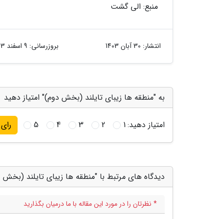
منبع: الی گشت
انتشار:
30 آبان 1403
بروزرسانی:
9 اسفند 1403
به "منطقه ها زیبای تایلند (بخش دوم)" امتیاز دهید
امتیاز دهید:
1
2
3
4
5
رای
دیدگاه های مرتبط با "منطقه ها زیبای تایلند (بخش د
* نظرتان را در مورد این مقاله با ما درمیان بگذارید