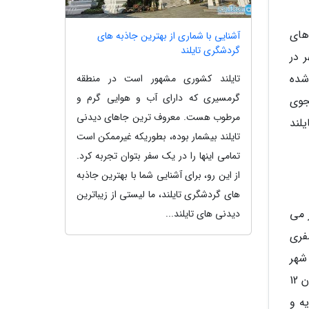
 های
آشنایی با شماری از بهترین جاذبه های
گردشگری تایلند
 در
شده
تایلند کشوری مشهور است در منطقه
گرمسیری که دارای آب و هوایی گرم و
جوی
مرطوب هست. معروف ترین جاهای دیدنی
لند
تایلند بیشمار بوده، بطوریکه غیرممکن است
تمامی اینها را در یک سفر بتوان تجربه کرد.
از این رو، برای آشنایی شما با بهترین جاذبه
های گردشگری تایلند، ما لیستی از زیباترین
 می
دیدنی های تایلند...
فری
شهر
از ساختمان های مذهبی پر شکوه گرفته تا قصر سلطنتی کائو وانگ Khao Wang دارای بناهای متعدد تاریخی متعلق به قرن 12
ه و