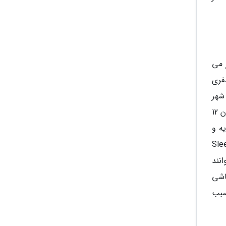
 می
فری
شهر
از ساختمان های مذهبی پر شکوه گرفته تا قصر سلطنتی کائو وانگ Khao Wang دارای بناهای متعدد تاریخی متعلق به قرن 12
ه و
یروز به ملاقات شهر خلوت Sleepy city
نند
اشی
سبب