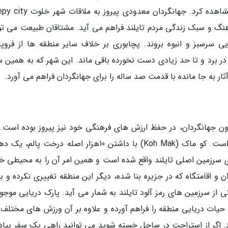
محصولات محلی به فروش می رسند، به وضوح مشاهده کرد. جهانگردان معدودی پ
گ و سبک زندگی مردم تایلند فراهم می آید. مشتاقان طبیعت می توا
سرسبز و انبوه بروند. پچابوری بر خلاف سایر منطقه ها از فروپ
 در برد و تا حد زیادی دست نخورده باقی ماند. این شهر که به همین 
ز آثار به جا مانده با قدمت صد ساله را برای جهانگردان فراهم می آورد.
شکار روز افزون جهانگردان، در حفظ ارزش های فرهنگی خود نیز پیروز بوده است.
جزیره در زمره آخرین نقاط با اصالت کشور تایلند است. کو ماک (Koh Mak) با داشتن 10هزار اصله درخت پ
بناهای مسحور کننده در 40 کیلومتری سرزمین اصلی تایلند واقع شده است و همین امر آن را به محیطی
ن و اقامتگاه که در جزیره بنا شده، دیگر این منطقه تغییری نکرده و ب
 سرزمین های رمز آلود تایلند به شمار می آید. پارک دریایی موجود
یات دریایی منطقه را فراهم آورده و علاوه بر آن ورزش های مختلف 
د. اگر از استراحت در ساحل خسته شوید می توانید راهی یک سفر پیاده