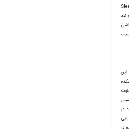
یروز به ملاقات شهر خلوت Sleepy city
نند
اشی
سبب
 این
الم، یک دهکده
 خلوت
سیار
 در
آبی
 در