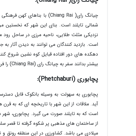
چیانگ رای( Chiang Rai):
چیانگ رای( Chiang Rai) با بن
شمالی تایلند است. بنای این شهر که نخستین مرک
نزدیکی مثلث طلایی، ناحیه مرزی در ساحل رود مکن
است. بازدید کنندگان می توانند به دیدن آثار به 
دهکده های دور افتاده قبایل کوه نشین شروع کنند
بیشتر بدانند سفر به چیانگ رای (Chiang Rai) را فراموش نکنند.
پچابوری (Phetchaburi):
پچابوری به سهولت به وسیله بانکوک قابل دسترس
آید. ملاقات از این شهر با تاریخچه ای که به قر
است که به تایلند صورت می گیرد. پچابوری، شهر 
میلادی می باشد. کشاورزی در این منطقه رونق و تو