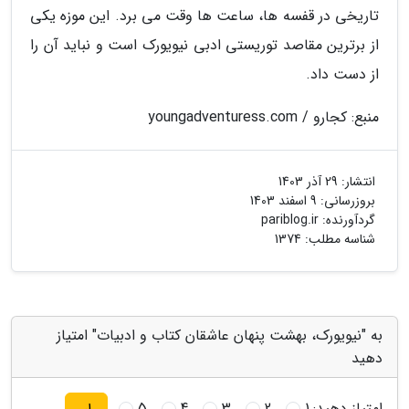
تاریخی در قفسه ها، ساعت ها وقت می برد. این موزه یکی
از برترین مقاصد توریستی ادبی نیویورک است و نباید آن را
از دست داد.
منبع: کجارو / youngadventuress.com
انتشار:
29 آذر 1403
بروزرسانی:
9 اسفند 1403
گردآورنده:
pariblog.ir
شناسه مطلب: 1374
به "نیویورک، بهشت پنهان عاشقان کتاب و ادبیات" امتیاز
دهید
امتیاز دهید:
1
2
3
4
5