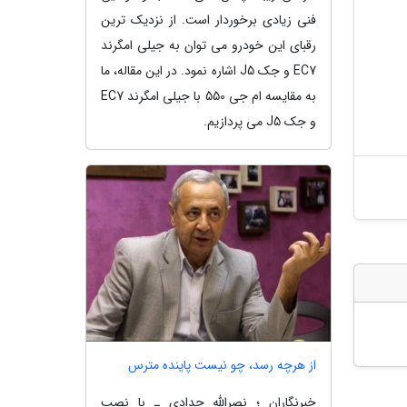
فنی زیادی برخوردار است. از نزدیک ترین
رقبای این خودرو می توان به جیلی امگرند
EC7 و جک J5 اشاره نمود. در این مقاله، ما
به مقایسه ام جی 550 با جیلی امگرند EC7
و جک J5 می پردازیم.
از هرچه رسد، چو نیست پاینده مترس
خبرنگاران ؛ نصرالله حدادی ـ با نصب