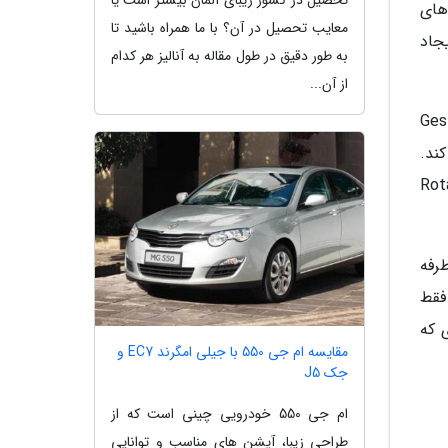
تحصیل در کشور زیبای آلمان بیشتر است یا
های
معایب تحصیل در آن؟ با ما همراه باشید تا
یجاد
به طور دقیق در طول مقاله به آنالیز هر کدام
از آن...
گشتالت (Gestalt Principle
کند.
 و به عنوان یک امبیگرام چرخشی (Rotational
امبیگرام دوطرفه
 فقط
 که
مقایسه ام جی 550 با جیلی امگرند EC7 و
جک J5
ام جی 550 خودرویی چینی است که از
طراحی زیبا، آپشن های مناسب و توانایی