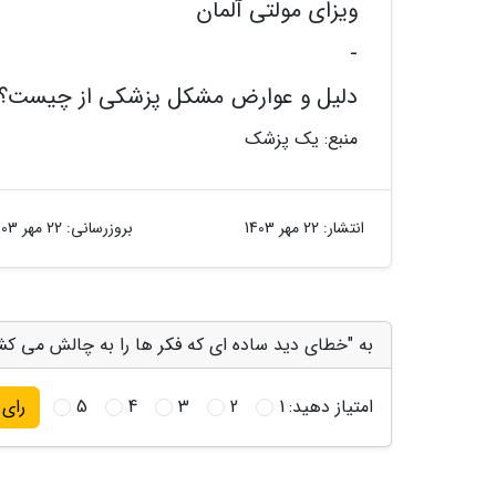
ویزای مولتی آلمان
-
دلیل و عوارض مشکل پزشکی از چیست؟
منبع: یک پزشک
انتشار:
22 مهر 1403
بروزرسانی:
22 مهر 1403
به "خطای دید ساده ای که فکر ها را به چالش می کشد
امتیاز دهید:
1
2
3
4
5
رای