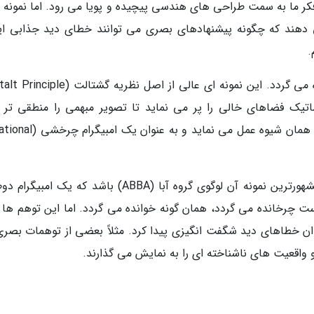
کر ما به سمت طراحی های هندسی پیچیده و پویا می رود. اما نمونه 
 23، به خوبی نشان می دهند که چگونه پیشنهادهای بصری می توانند خطای دید جذابی ا
.
در تصویر این خطای دید، به سادگی عدد 23 دیده می گردد. این نمونه ای عالی از اصل نظریه 
ر اتوماتیک فضاهای خالی را پر می نماید تا تصویر مبهمی را منطقی تر 
هنگامی که تصویر را وارونه می کنید، این توهم به همان شیوه عمل می نماید
امبیگرام ها در طراحی بسیار رایج هستند. شاید مشهورترین نمونه آن لوگوی گروه آبا (ABBA) باشد که یک 
ی از چپ به راست چرخانده می گردد، همان گونه خوانده می گردد. اما این توهم ها
ن خطاهای دید شگفت انگیزی پیدا کرد. مثلاً بعضی از توهمات بصری
واقعیت های ناشناخته ای را به نمایش می گذارند.