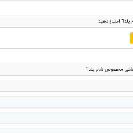
دا" امتیاز دهید
چاشنی مخصوص شام یلدا"