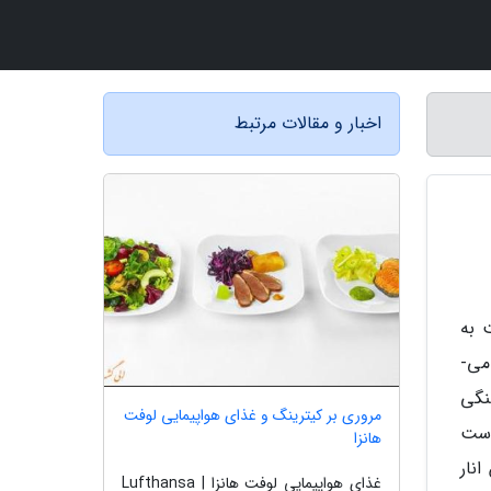
اخبار و مقالات مرتبط
 به
همین علت به اکسیر جوانی هم معروف است. وجود انار در سفره، به رنگارنگ شدن و زیبایی آن یاری می نماید. با انار می­
نگی
مروری بر کیترینگ و غذای هواپیمایی لوفت
است
هانزا
نار
غذای هواپیمایی لوفت هانزا | Lufthansa