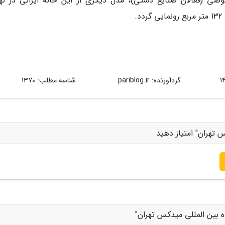
 (فعالان صنایع دستی)، مدل دیگری از این خانه ایرانی در نه
.
گردآورنده:
pariblog.ir
شناسه مطلب: 1370
 تهران" امتیاز دهید
ه بین المللی میدکس تهران"