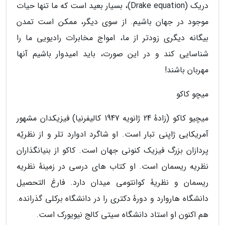
دریک (Drake equation)، بسیار بعید است که ما تنها حیات
موجود در جهان باشیم. از سوی دیگر، ممکن است تمدن
بیگانه دیگری زودتر از ما، امواج مخابرات رادیویی ما را
شناسایی کند و در این صورت، باید امیدوار باشیم آنها
مهربان باشند!
میچو کاکو
میچیو کاکو (زادهٔ 24 ژانویه 1947 کالیفرنیا) فیزیکدان مشهور
آمریکایی ژاپنی تبار است. او شاگرد ادوارد تلر و از نظریّه
پردازان بزرگ فیزیک کنونی جهان است. کاکو از بنیانگذاران
نظریه ریسمان است. او کتاب های درسی در زمینهٔ نظریه
ریسمان و نظریهٔ کوانتومی میدان دارد. فارغ التحصیل
دانشگاه هاروارد و دورهٔ دکتری را در دانشگاه برکلی گذرانده.
هم اکنون او استاد دانشگاه سیتی کالج نیویورک است.