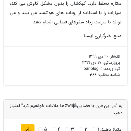
ستاره تسلط دارد. کهکشان را بدون مشکل کاوش می کند،
سیارات را با استفاده از روبات های هوشمند می بیند و می
تواند با سرعت زیاد سفرهای فضایی انجام دهد.
منبع: خبرگزاری ایسنا
انتشار:
20 دی 1399
بروزرسانی:
20 دی 1399
گردآورنده:
pariblog.ir
شناسه مطلب: 366
به "در این قرن با فضایی&zwnjها ملاقات خواهیم کرد" امتیاز
دهید
امتیاز دهید:
1
2
3
4
5
رای