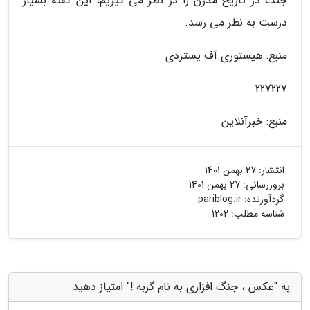
جنگ در تاریخ مدرن را در نظر می گیریم، این گفته بسیار
درست به نظر می رسد.
منبع: هیستوری آف یستردی
227227
منبع: خبرآنلاین
انتشار:
27 بهمن 1401
بروزرسانی:
27 بهمن 1401
گردآورنده:
pariblog.ir
شناسه مطلب: 1202
به "عکس ، جنگ افزاری به نام گربه !" امتیاز دهید